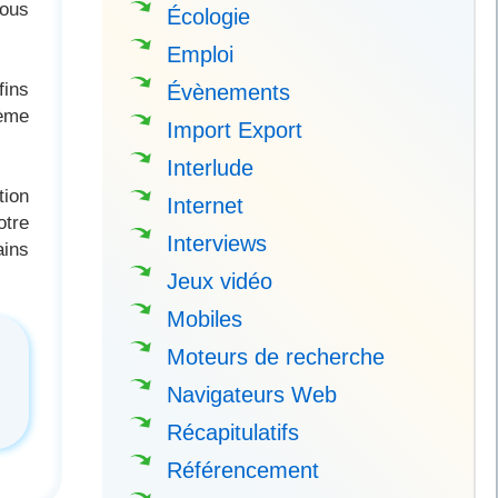
vous
Écologie
Emploi
fins
Évènements
tème
Import Export
Interlude
tion
Internet
otre
Interviews
ains
Jeux vidéo
Mobiles
Moteurs de recherche
Navigateurs Web
Récapitulatifs
Référencement