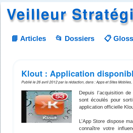
Veilleur Stratég
📘 Articles
📂 Dossiers
📋 Gloss
Klout : Application disponib
Publié le
26 avril 2012
par
la rédaction
,
dans
:
Apps et Sites Mobiles
Depuis l’acquisition de
sont écoulés pour sorti
application officielle Kl
L’App Store dispose main
connaître votre influ