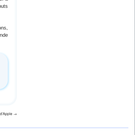
buts
ons,
onde
e d’Apple
→