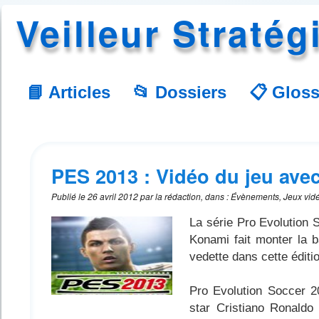
Veilleur Stratég
📘 Articles
📂 Dossiers
📋 Gloss
PES 2013 : Vidéo du jeu ave
Publié le
26 avril 2012
par
la rédaction
,
dans
:
Évènements, Jeux vid
La série Pro Evolution S
Konami fait monter la ba
vedette dans cette édit
Pro Evolution Soccer 2
star Cristiano Ronaldo