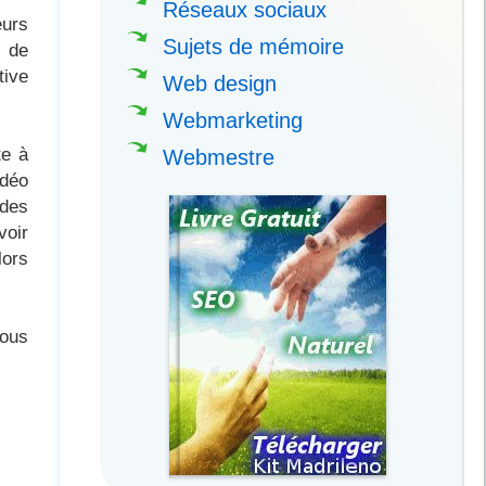
Réseaux sociaux
eurs
Sujets de mémoire
s de
tive
Web design
Webmarketing
te à
Webmestre
idéo
 des
voir
lors
vous