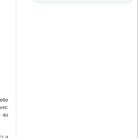
elle
avec
e au
ci a