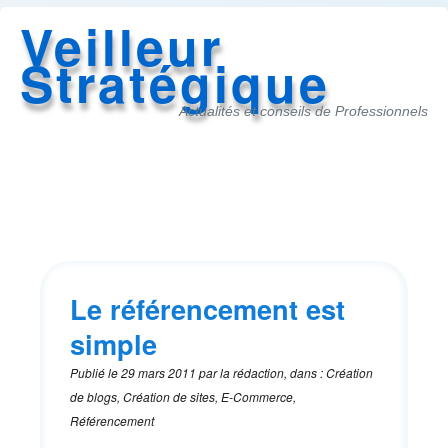
Veilleur
Stratégique
Actualités et conseils de Professionnels
Accès
au
menu
Le référencement est
simple
Publié le
29 mars 2011
par
la rédaction
,
dans
:
Création
de blogs, Création de sites, E-Commerce,
Référencement