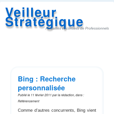
Veilleur
Stratégique
Actualités et conseils de Professionnels
Accès
au
menu
Bing : Recherche
personnalisée
Publié le
11 février 2011
par
la rédaction
,
dans
:
Référencement
Comme d’autres concurrents, Bing vient