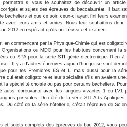
 permettra si vous le souhaitez de découvrir un article
s corrigés et sujets des épreuves du baccalauréat. Il faut sa
 bacheliers et que ce soir, ceux-ci ayant fini leurs examens
te avec leurs amis et amies. Nous leur souhaitons donc
 bac 2012 en espérant qu’ils ont réussi cet examen.
r, en commençant par la Physique-Chimie qui est obligatoir
s Organisations ou MDO pour les habitués concernant la s
es ou SPA pour la série STI génie électronique. Rien à 
iser. Il y a d’autres épreuves aujourd’hui qui se sont dérou
ue pour les Premières ES et L, mais aussi pour la sér
e qui était obligatoire et leur spécialité s’ils en avaient une
et la spécialité choisie ou pas pour certains bacheliers. Pour
é aussi éprouvante avec les langues vivantes 1 ou LV1 
s langues possibles. Du côté de la série STI Arts Appliqués, 
ns. Du côté de la série hôtellerie, c’était l’épreuve de Scie
gés et sujets complets des épreuves du bac 2012, vous po