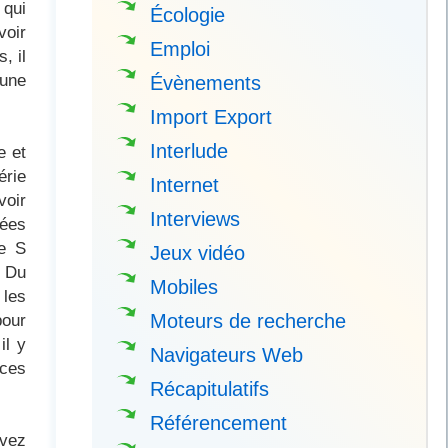
 qui
Écologie
voir
Emploi
, il
 une
Évènements
Import Export
Interlude
e et
érie
Internet
voir
Interviews
lées
ie S
Jeux vidéo
. Du
Mobiles
 les
pour
Moteurs de recherche
il y
Navigateurs Web
nces
Récapitulatifs
Référencement
uvez