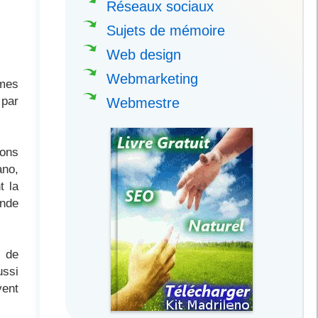
Réseaux sociaux
Sujets de mémoire
Web design
Webmarketing
rmes
 par
Webmestre
ions
ano,
t la
onde
l de
ussi
vent