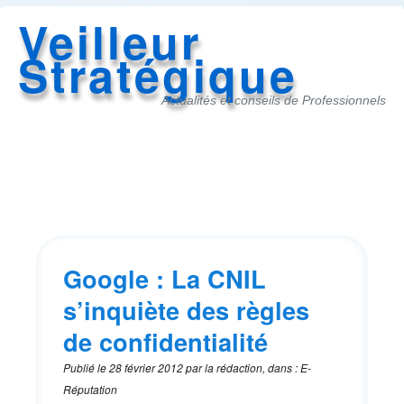
Veilleur
Stratégique
Actualités et conseils de Professionnels
Accès
au
menu
Google : La CNIL
s’inquiète des règles
de confidentialité
Publié le
28 février 2012
par
la rédaction
,
dans
:
E-
Réputation