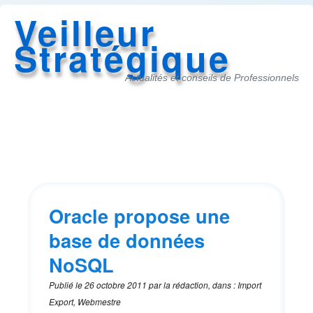
Veilleur
Stratégique
Actualités et conseils de Professionnels
Accès
au
menu
Oracle propose une
base de données
NoSQL
Publié le
26 octobre 2011
par
la rédaction
,
dans
:
Import
Export, Webmestre