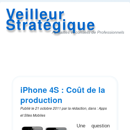
Veilleur
Stratégique
Actualités et conseils de Professionnels
Accès
au
menu
iPhone 4S : Coût de la
production
Publié le
21 octobre 2011
par
la rédaction
,
dans
:
Apps
et Sites Mobiles
Une question