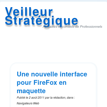
Veilleur
Stratégique
Actualités et conseils de Professionnels
Accès
au
menu
Une nouvelle interface
pour FireFox en
maquette
Publié le
2 août 2011
par
la rédaction
,
dans
:
Navigateurs Web